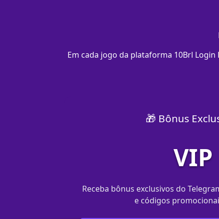
Em cada jogo da plataforma 10Brl Login 
🎁 Bônus Exclu
VIP
Receba bônus exclusivos do Telegra
e códigos promocionai