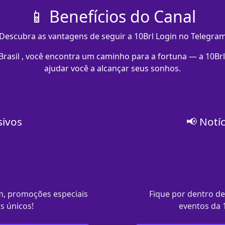
📱 Benefícios do Canal
Descubra as vantagens de seguir a 10Brl Login no Telegra
Brasil , você encontra um caminho para a fortuna — a 10Br
ajudar você a alcançar seus sonhos.
sivos
📢 Notí
m, promoções especiais
Fique por dentro d
s únicos!
eventos da 