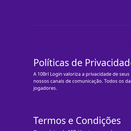
Políticas de Privacida
A 10Brl Login valoriza a privacidade de se
nossos canais de comunicação. Todos os dad
jogadores.
Termos e Condições