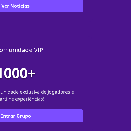
Ver Notícias
Comunidade VIP
1000+
unidade exclusiva de jogadores e
rtilhe experiências!
Entrar Grupo