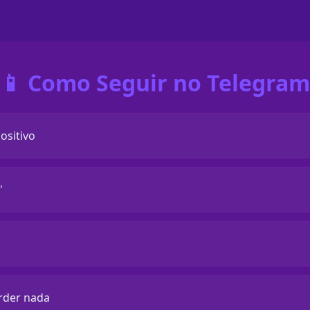
📱 Como Seguir no Telegram
ositivo
"
erder nada