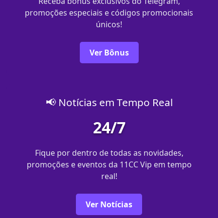
Receba bônus exclusivos do Telegram,
promoções especiais e códigos promocionais
únicos!
Ver Bônus
📢 Notícias em Tempo Real
24/7
Fique por dentro de todas as novidades,
promoções e eventos da 11CC Vip em tempo
real!
Ver Notícias