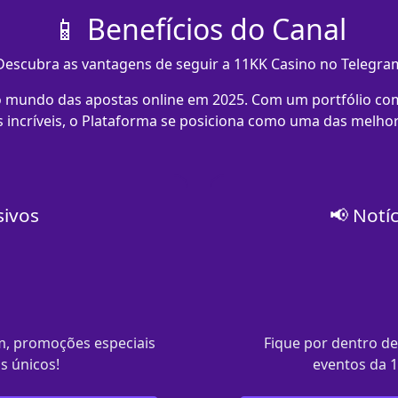
📱 Benefícios do Canal
Descubra as vantagens de seguir a 11KK Casino no Telegra
mundo das apostas online em 2025. Com um portfólio compl
s incríveis, o Plataforma se posiciona como uma das melho
sivos
📢 Notí
m, promoções especiais
Fique por dentro d
s únicos!
eventos da 