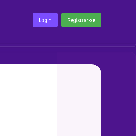
Login
Registrar-se