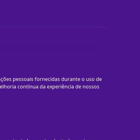
ações pessoais fornecidas durante o uso de
elhoria contínua da experiência de nossos