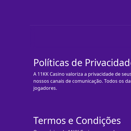
Políticas de Privacida
A 11KK Casino valoriza a privacidade de se
nossos canais de comunicação. Todos os dad
jogadores.
Termos e Condições