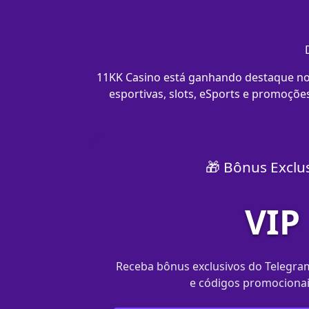
11KK Casino está ganhando destaque no 
esportivas, slots, eSports e promoçõe
🎁 Bônus Exclu
VIP
Receba bônus exclusivos do Telegra
e códigos promocionai