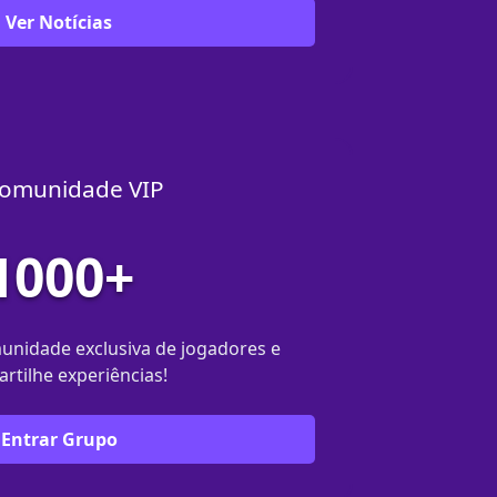
Ver Notícias
Comunidade VIP
1000+
unidade exclusiva de jogadores e
rtilhe experiências!
Entrar Grupo