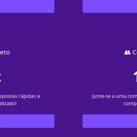
reto
👥 
t
espostas rápidas e
Junte-se a uma com
lizado!
compa
e