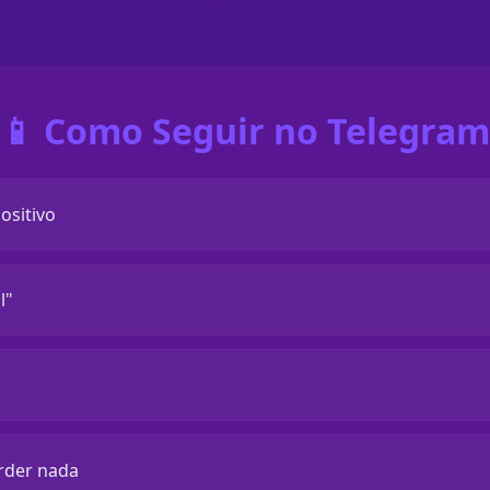
📱 Como Seguir no Telegram
ositivo
l"
erder nada