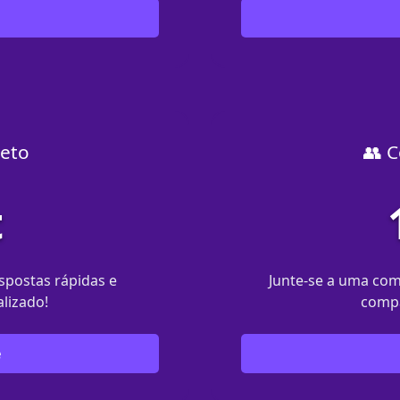
reto
👥 
t
espostas rápidas e
Junte-se a uma com
lizado!
compa
e