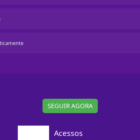
a
aticamente
SEGUIR AGORA
Acessos