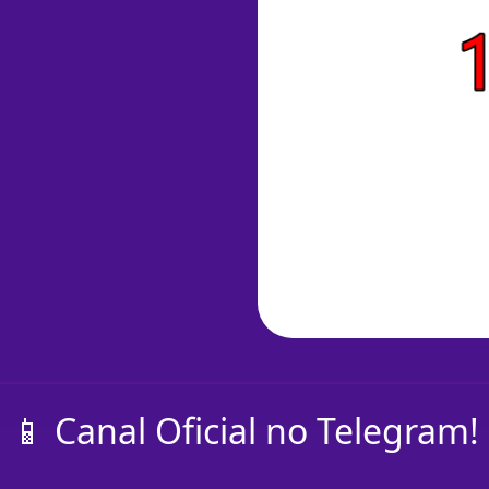
📱 Canal Oficial no Telegram!