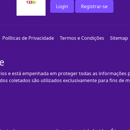
Login
Registrar-se
Políticas de Privacidade
Termos e Condições
Sitemap
de
ários e está empenhada em proteger todas as informações 
os coletados são utilizados exclusivamente para fins de m