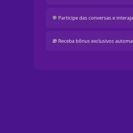
💬 Participe das conversas e interaj
🎁 Receba bônus exclusivos autom