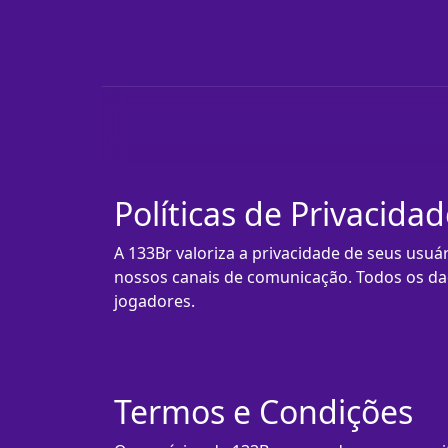
Políticas de Privacida
A 133Br valoriza a privacidade de seus usu
nossos canais de comunicação. Todos os dad
jogadores.
Termos e Condições