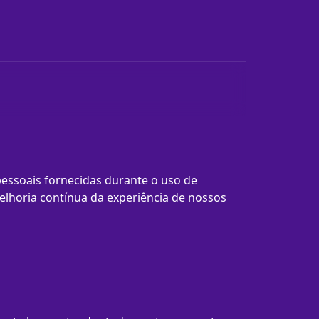
pessoais fornecidas durante o uso de
elhoria contínua da experiência de nossos