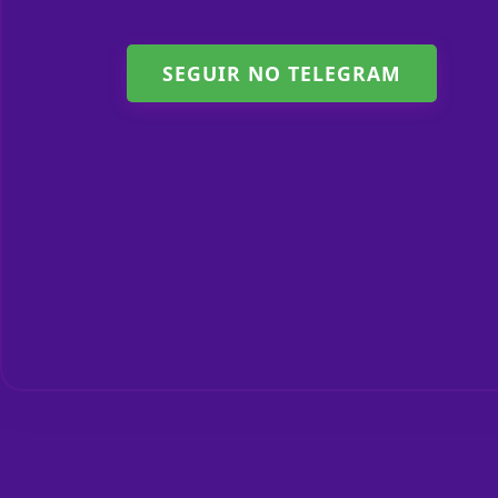
SEGUIR NO TELEGRAM