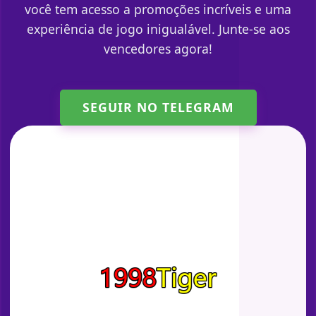
você tem acesso a promoções incríveis e uma
experiência de jogo inigualável. Junte-se aos
vencedores agora!
SEGUIR NO TELEGRAM