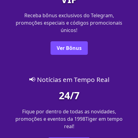
Receba bônus exclusivos do Telegram,
promoções especiais e códigos promocionais
únicos!
Ver Bônus
📢 Notícias em Tempo Real
24/7
Fique por dentro de todas as novidades,
promoções e eventos da 1998Tiger em tempo
real!