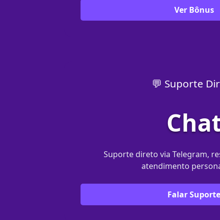
Ver Bônus
💬 Suporte Di
Cha
Suporte direto via Telegram, r
atendimento persona
Falar Suport