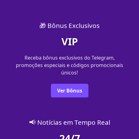
🎁 Bônus Exclusivos
VIP
Receba bônus exclusivos do Telegram,
promoções especiais e códigos promocionais
únicos!
Ver Bônus
📢 Notícias em Tempo Real
24/7