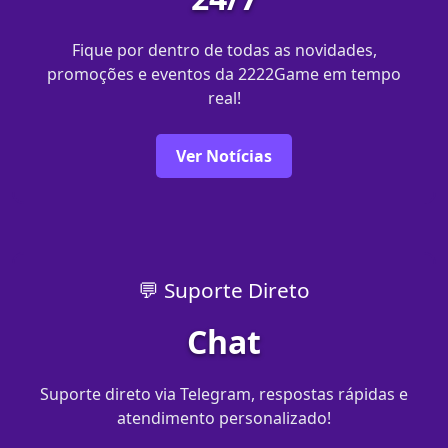
Fique por dentro de todas as novidades,
promoções e eventos da 2222Game em tempo
real!
Ver Notícias
💬 Suporte Direto
Chat
Suporte direto via Telegram, respostas rápidas e
atendimento personalizado!