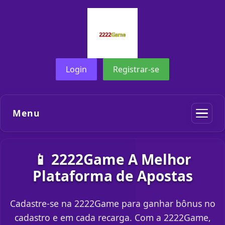
Login
Registrar-se
Menu
📱 2222Game A Melhor
Plataforma de Apostas
Cadastre-se na 2222Game para ganhar bônus no
cadastro e em cada recarga. Com a 2222Game,