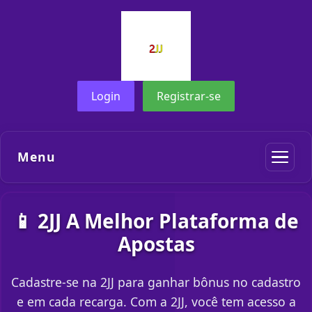
Login
Registrar-se
Menu
📱 2JJ A Melhor Plataforma de
Apostas
Cadastre-se na 2JJ para ganhar bônus no cadastro
e em cada recarga. Com a 2JJ, você tem acesso a