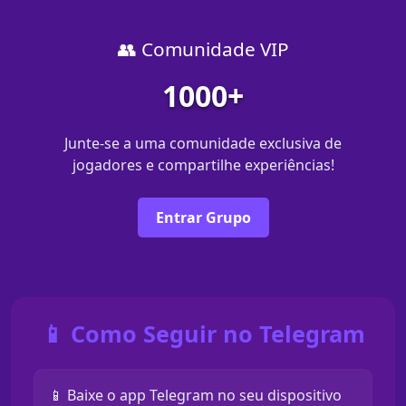
👥 Comunidade VIP
1000+
Junte-se a uma comunidade exclusiva de
jogadores e compartilhe experiências!
Entrar Grupo
📱 Como Seguir no Telegram
📱 Baixe o app Telegram no seu dispositivo