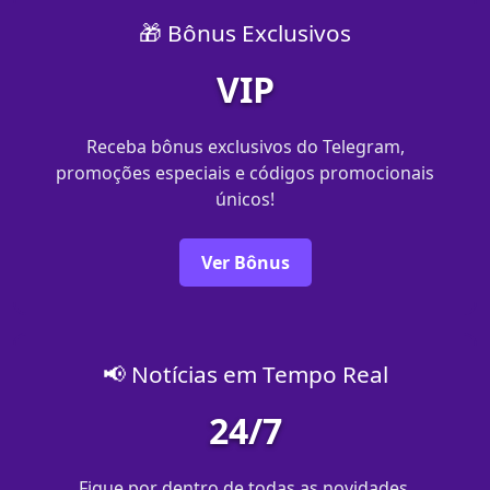
🎁 Bônus Exclusivos
VIP
Receba bônus exclusivos do Telegram,
promoções especiais e códigos promocionais
únicos!
Ver Bônus
📢 Notícias em Tempo Real
24/7
Fique por dentro de todas as novidades,