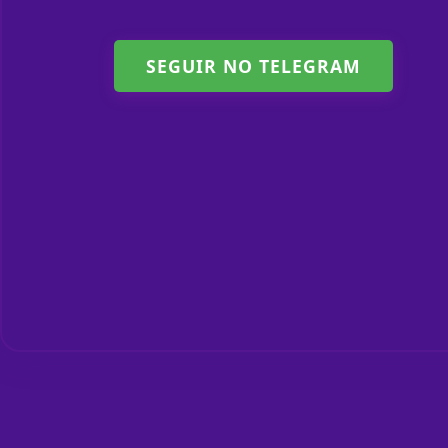
SEGUIR NO TELEGRAM