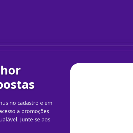
lhor
postas
nus no cadastro e em
 acesso a promoções
ualável. Junte-se aos