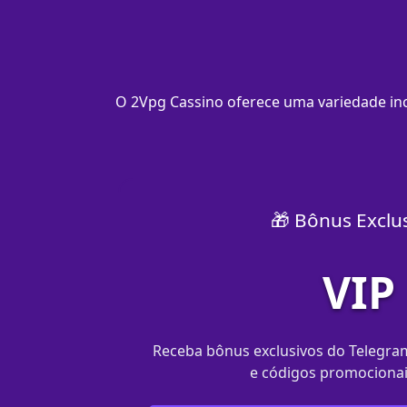
O 2Vpg Cassino oferece uma variedade inc
🎁 Bônus Exclu
VIP
Receba bônus exclusivos do Telegra
e códigos promocionai