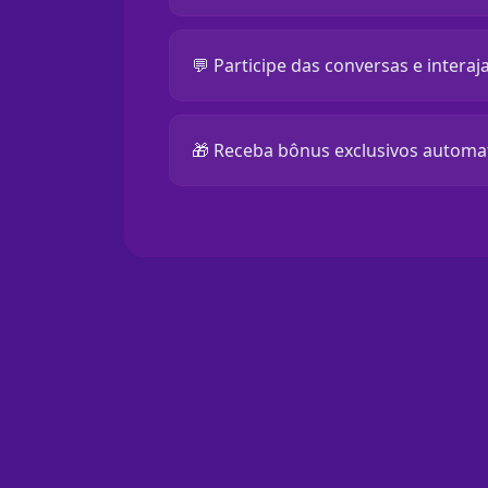
💬 Participe das conversas e interaj
🎁 Receba bônus exclusivos autom