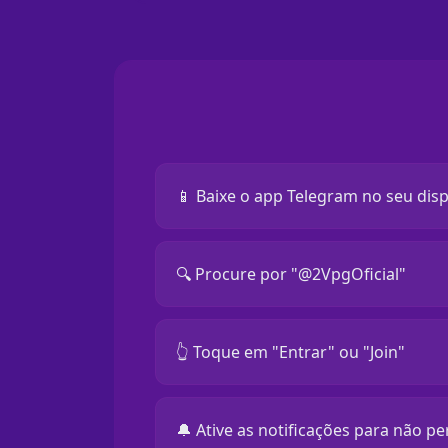
📱 Baixe o app Telegram no seu disp
🔍 Procure por "@2VpgOficial"
👆 Toque em "Entrar" ou "Join"
🔔 Ative as notificações para não p