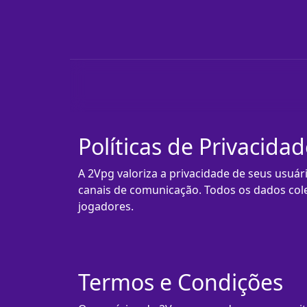
Políticas de Privacida
A 2Vpg valoriza a privacidade de seus usuá
canais de comunicação. Todos os dados cole
jogadores.
Termos e Condições