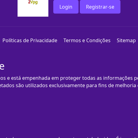
Login
Registrar-se
Políticas de Privacidade
Termos e Condições
Sitemap
de
rios e está empenhada em proteger todas as informações p
tados são utilizados exclusivamente para fins de melhoria