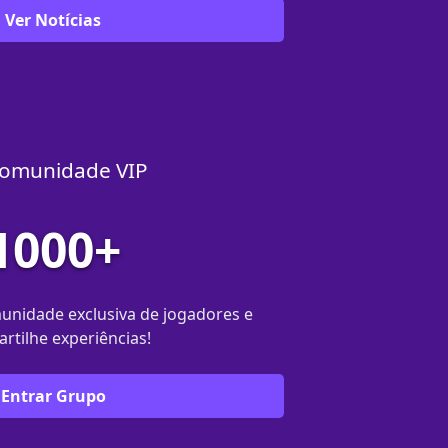
Ver Notícias
Comunidade VIP
1000+
unidade exclusiva de jogadores e
rtilhe experiências!
Entrar Grupo