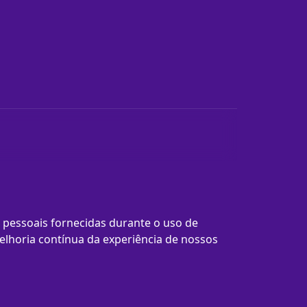
 pessoais fornecidas durante o uso de
elhoria contínua da experiência de nossos