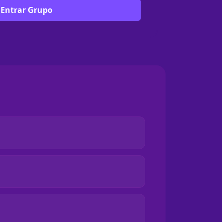
Entrar Grupo