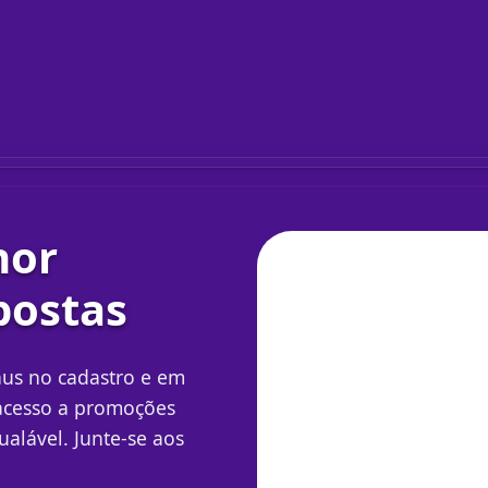
hor
postas
us no cadastro e em
acesso a promoções
ualável. Junte-se aos