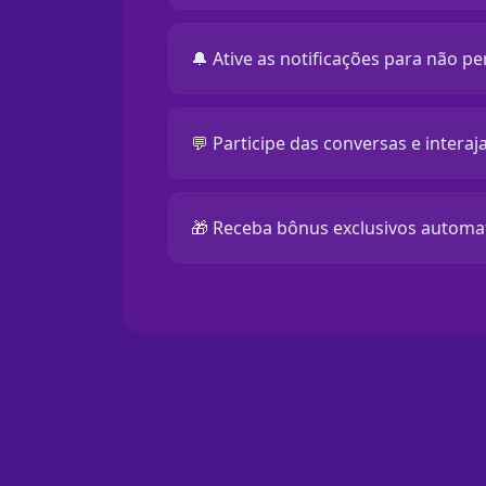
🔔 Ative as notificações para não p
💬 Participe das conversas e interaj
🎁 Receba bônus exclusivos autom