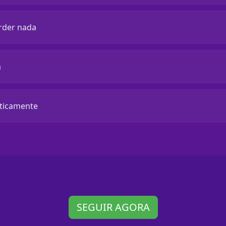
erder nada
a
aticamente
SEGUIR AGORA