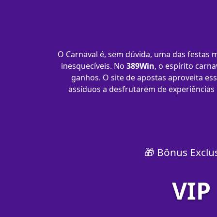
O Carnaval é, sem dúvida, uma das festas m
inesquecíveis. No
389Win
, o espírito car
ganhos. O site de apostas aproveita es
assíduos a desfrutarem de experiências 
🎁 Bônus Exclu
VIP