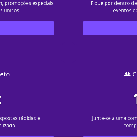
m, promoções especiais
Fique por dentro d
s únicos!
eventos d
reto
👥 
t
espostas rápidas e
Junte-se a uma com
lizado!
compa