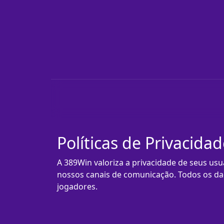
Políticas de Privacida
A 389Win valoriza a privacidade de seus us
nossos canais de comunicação. Todos os dad
jogadores.