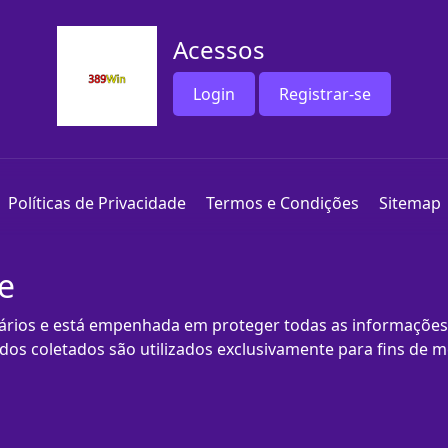
Acessos
Login
Registrar-se
Políticas de Privacidade
Termos e Condições
Sitemap
de
uários e está empenhada em proteger todas as informações
os coletados são utilizados exclusivamente para fins de m