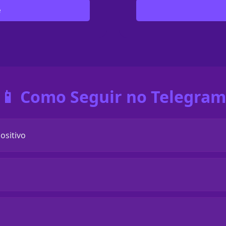
e
📱 Como Seguir no Telegram
ositivo