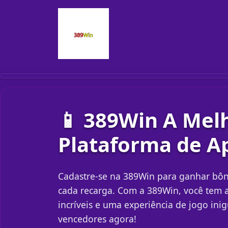
📱 389Win A Mel
Plataforma de A
Cadastre-se na 389Win para ganhar bôn
cada recarga. Com a 389Win, você tem 
incríveis e uma experiência de jogo inig
vencedores agora!