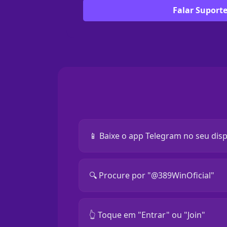
Falar Suport
📱 Baixe o app Telegram no seu disp
🔍 Procure por "@389WinOficial"
👆 Toque em "Entrar" ou "Join"