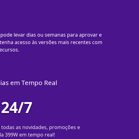
l pode levar dias ou semanas para aprovar e
 tenha acesso às versões mais recentes com
ecursos.
cias em Tempo Real
24/7
e todas as novidades, promoções e
da 399W em tempo real!