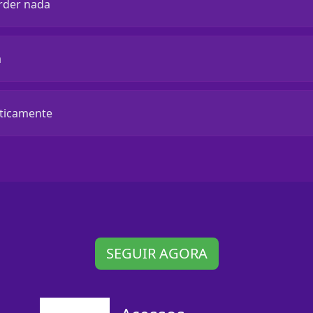
erder nada
a
aticamente
SEGUIR AGORA