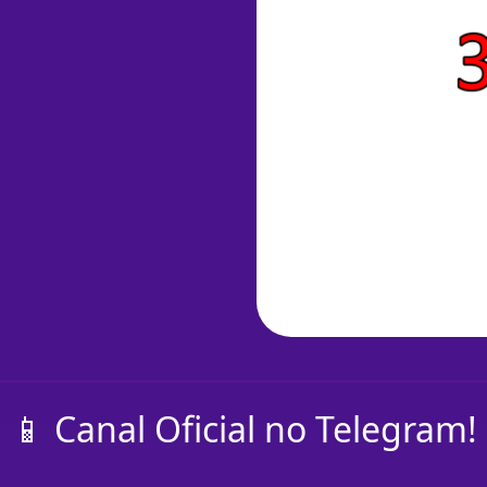
📱 Canal Oficial no Telegram!