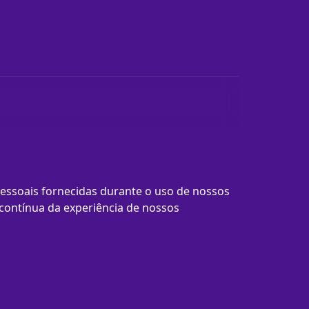
essoais fornecidas durante o uso de nossos
 contínua da experiência de nossos