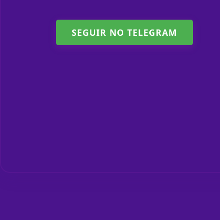
SEGUIR NO TELEGRAM