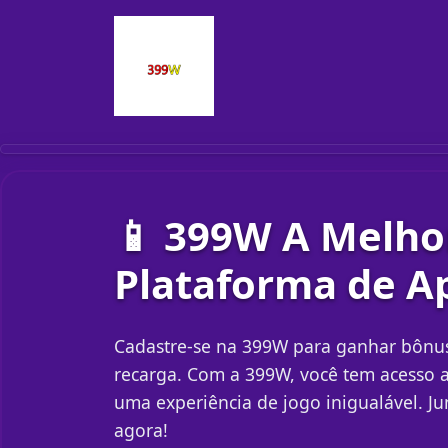
📱 399W A Melho
Plataforma de A
Cadastre-se na 399W para ganhar bônus
recarga. Com a 399W, você tem acesso a
uma experiência de jogo inigualável. J
agora!