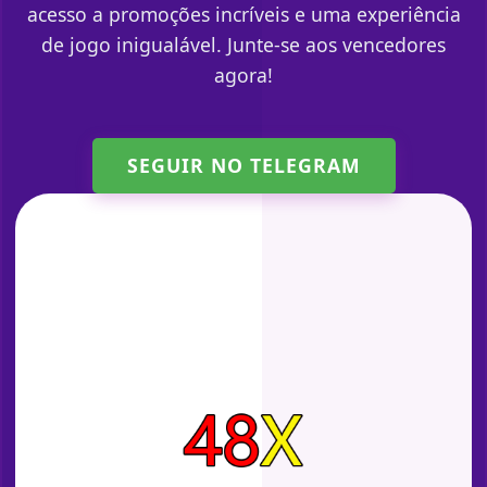
acesso a promoções incríveis e uma experiência
de jogo inigualável. Junte-se aos vencedores
agora!
SEGUIR NO TELEGRAM