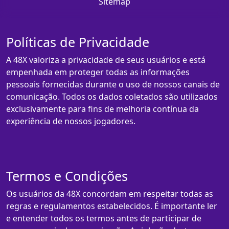
Sitemap
Políticas de Privacidade
A 48X valoriza a privacidade de seus usuários e está
empenhada em proteger todas as informações
pessoais fornecidas durante o uso de nossos canais de
comunicação. Todos os dados coletados são utilizados
exclusivamente para fins de melhoria contínua da
experiência de nossos jogadores.
Termos e Condições
Os usuários da 48X concordam em respeitar todas as
regras e regulamentos estabelecidos. É importante ler
e entender todos os termos antes de participar de