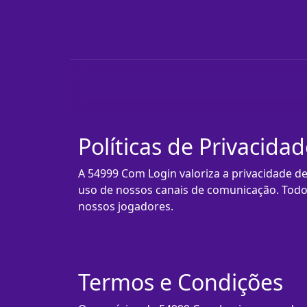
Políticas de Privacida
A 54999 Com Login valoriza a privacidade 
uso de nossos canais de comunicação. Todos
nossos jogadores.
Termos e Condições