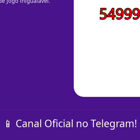
e jogo inigualável.
📱 Canal Oficial no Telegram!