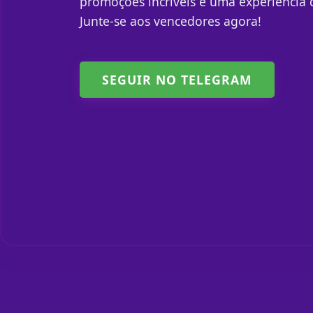
promoções incríveis e uma experiência d
Junte-se aos vencedores agora!
SEGUIR NO TELEGRAM