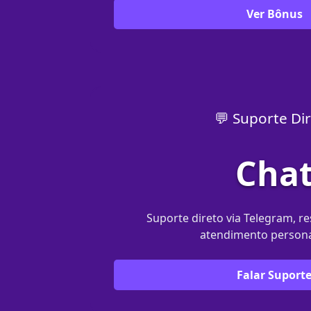
Ver Bônus
💬 Suporte Di
Cha
Suporte direto via Telegram, r
atendimento persona
Falar Suport