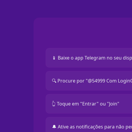
📱 Baixe o app Telegram no seu disp
🔍 Procure por "@54999 Com LoginO
👆 Toque em "Entrar" ou "Join"
🔔 Ative as notificações para não p