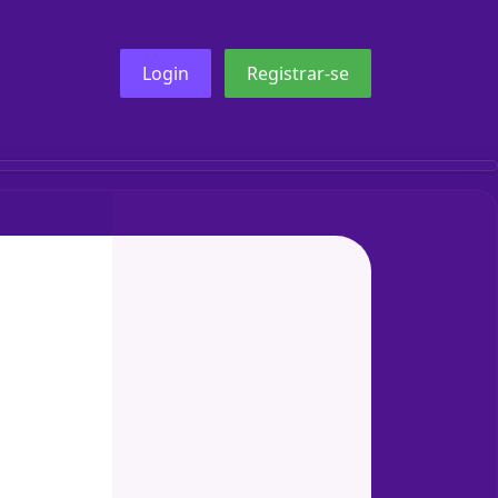
Login
Registrar-se