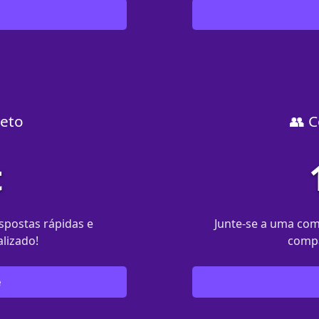
reto
👥 
t
espostas rápidas e
Junte-se a uma com
lizado!
compa
e