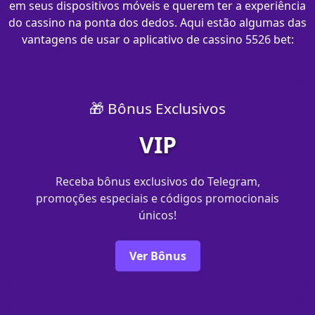
em seus dispositivos móveis e querem ter a experiência
do cassino na ponta dos dedos. Aqui estão algumas das
vantagens de usar o aplicativo de cassino 5526 bet:
🎁 Bônus Exclusivos
VIP
Receba bônus exclusivos do Telegram,
promoções especiais e códigos promocionais
únicos!
Ver Bônus