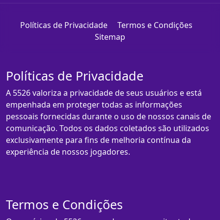
Políticas de Privacidade
Termos e Condições
Sitemap
Políticas de Privacidade
A 5526 valoriza a privacidade de seus usuários e está
empenhada em proteger todas as informações
pessoais fornecidas durante o uso de nossos canais de
comunicação. Todos os dados coletados são utilizados
exclusivamente para fins de melhoria contínua da
experiência de nossos jogadores.
Termos e Condições