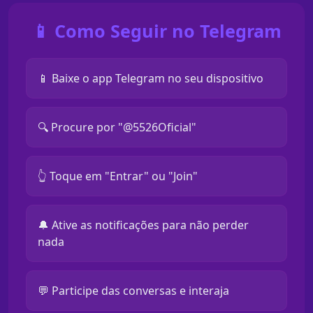
📱 Como Seguir no Telegram
📱 Baixe o app Telegram no seu dispositivo
🔍 Procure por "@5526Oficial"
👆 Toque em "Entrar" ou "Join"
🔔 Ative as notificações para não perder
nada
💬 Participe das conversas e interaja