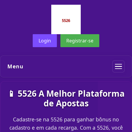
Login
Registrar-se
Menu
📱 5526 A Melhor Plataforma
de Apostas
Cadastre-se na 5526 para ganhar bônus no
cadastro e em cada recarga. Com a 5526, você