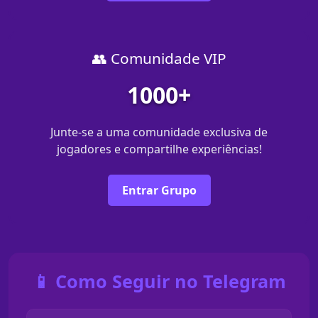
👥 Comunidade VIP
1000+
Junte-se a uma comunidade exclusiva de
jogadores e compartilhe experiências!
Entrar Grupo
📱 Como Seguir no Telegram