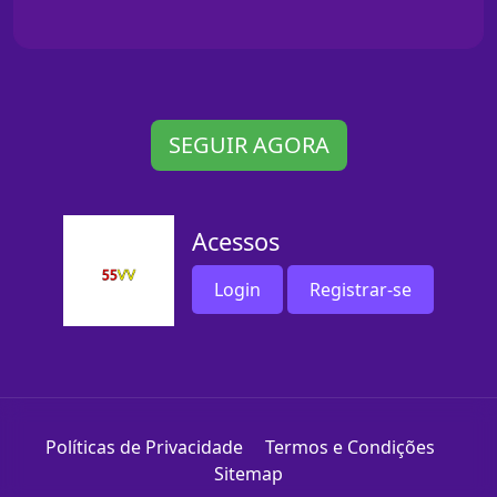
SEGUIR AGORA
Acessos
Login
Registrar-se
Políticas de Privacidade
Termos e Condições
Sitemap