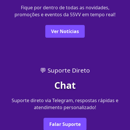
Fique por dentro de todas as novidades,
promoções e eventos da 55VV em tempo real!
Ver Notícias
💬 Suporte Direto
Chat
Suporte direto via Telegram, respostas rápidas e
atendimento personalizado!
Falar Suporte