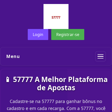
Login
Registrar-se
Menu
📱 57777 A Melhor Plataforma
de Apostas
Cadastre-se na 57777 para ganhar bônus no
cadastro e em cada recarga. Com a 57777, você