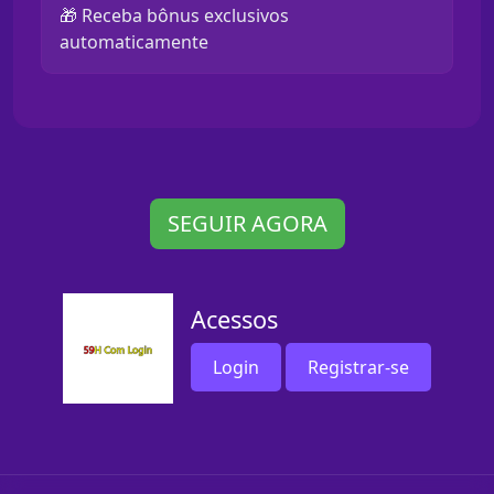
🎁 Receba bônus exclusivos
automaticamente
SEGUIR AGORA
Acessos
Login
Registrar-se