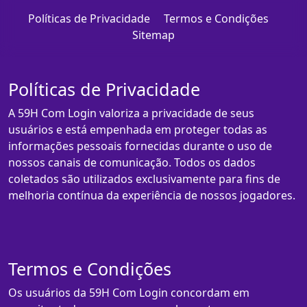
Políticas de Privacidade
Termos e Condições
Sitemap
Políticas de Privacidade
A 59H Com Login valoriza a privacidade de seus
usuários e está empenhada em proteger todas as
informações pessoais fornecidas durante o uso de
nossos canais de comunicação. Todos os dados
coletados são utilizados exclusivamente para fins de
melhoria contínua da experiência de nossos jogadores.
Termos e Condições
Os usuários da 59H Com Login concordam em