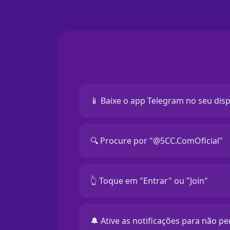
📱 Baixe o app Telegram no seu disp
🔍 Procure por "@5CC.ComOficial"
👆 Toque em "Entrar" ou "Join"
🔔 Ative as notificações para não p