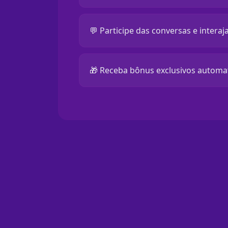
💬 Participe das conversas e interaj
🎁 Receba bônus exclusivos autom