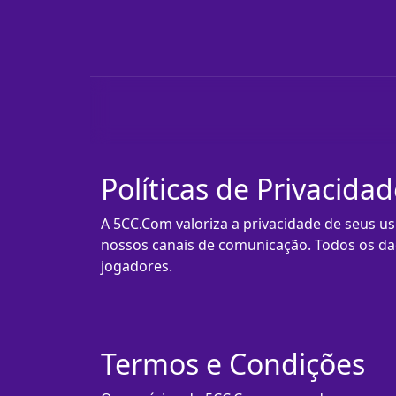
Políticas de Privacida
A 5CC.Com valoriza a privacidade de seus 
nossos canais de comunicação. Todos os dad
jogadores.
Termos e Condições