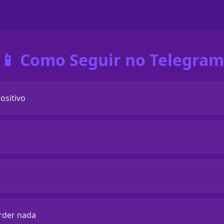
📱 Como Seguir no Telegram
ositivo
erder nada