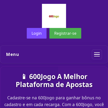
Login
Registrar-se
Menu
📱 600Jogo A Melhor
Plataforma de Apostas
Cadastre-se na 600Jogo para ganhar bônus no
cadastro e em cada recarga. Com a 600Jogo, você