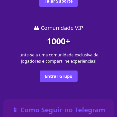
Falar Suporte
👥 Comunidade VIP
1000+
Junte-se a uma comunidade exclusiva de
jogadores e compartilhe experiências!
Entrar Grupo
📱 Como Seguir no Telegram