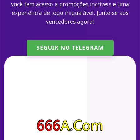
você tem acesso a promoções incríveis e uma
experiência de jogo inigualável. Junte-se aos
vencedores agora!
SEGUIR NO TELEGRAM