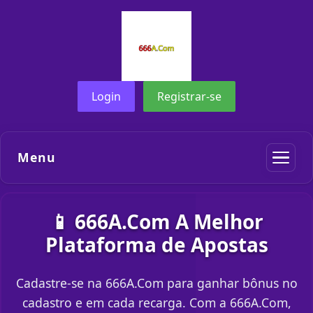
Login
Registrar-se
Menu
📱 666A.Com A Melhor
Plataforma de Apostas
Cadastre-se na 666A.Com para ganhar bônus no
cadastro e em cada recarga. Com a 666A.Com,