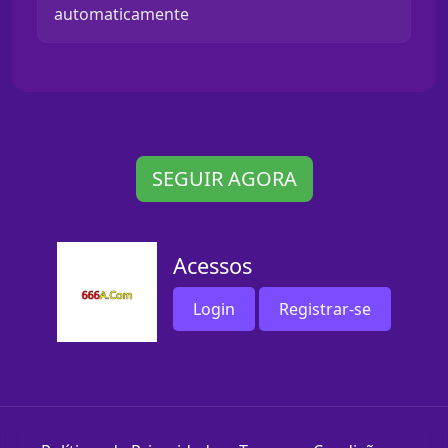
automaticamente
SEGUIR AGORA
Acessos
Login
Registrar-se