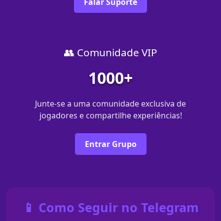
Falar Suporte
👥 Comunidade VIP
1000+
Junte-se a uma comunidade exclusiva de
jogadores e compartilhe experiências!
Entrar Grupo
📱 Como Seguir no Telegram