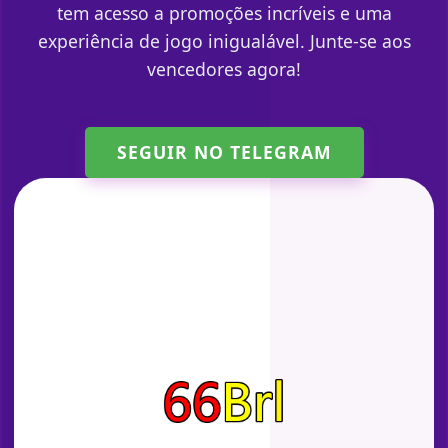
tem acesso a promoções incríveis e uma
experiência de jogo inigualável. Junte-se aos
vencedores agora!
SEGUIR NO TELEGRAM