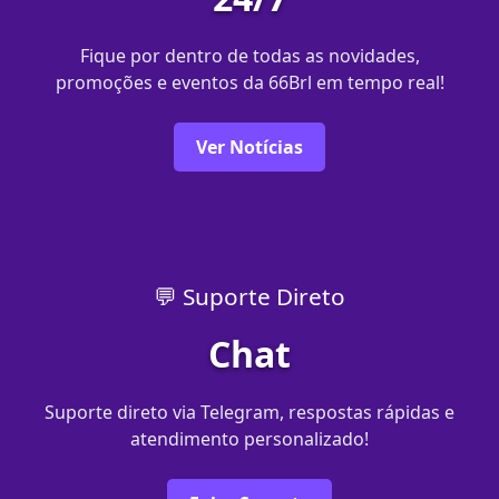
Fique por dentro de todas as novidades,
promoções e eventos da 66Brl em tempo real!
Ver Notícias
💬 Suporte Direto
Chat
Suporte direto via Telegram, respostas rápidas e
atendimento personalizado!