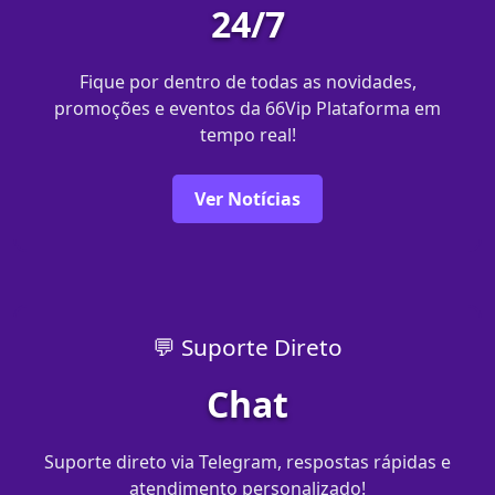
24/7
Fique por dentro de todas as novidades,
promoções e eventos da 66Vip Plataforma em
tempo real!
Ver Notícias
💬 Suporte Direto
Chat
Suporte direto via Telegram, respostas rápidas e
atendimento personalizado!