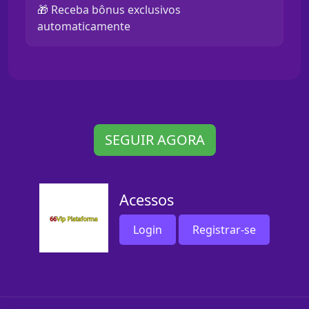
🎁 Receba bônus exclusivos
automaticamente
SEGUIR AGORA
Acessos
Login
Registrar-se