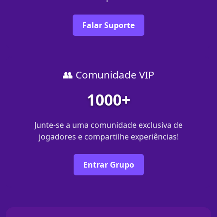
Falar Suporte
👥 Comunidade VIP
1000+
Junte-se a uma comunidade exclusiva de
jogadores e compartilhe experiências!
Entrar Grupo