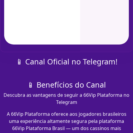
📱 Canal Oficial no Telegram!
📱 Benefícios do Canal
Descubra as vantagens de seguir a 66Vip Plataforma no
Telegram
A 66Vip Plataforma oferece aos jogadores brasileiros
uma experiência altamente segura pela plataforma
66Vip Plataforma Brasil — um dos cassinos mais