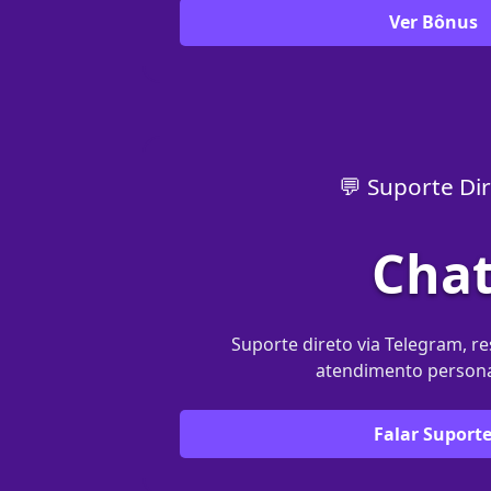
Ver Bônus
💬 Suporte Di
Cha
Suporte direto via Telegram, r
atendimento persona
Falar Suport