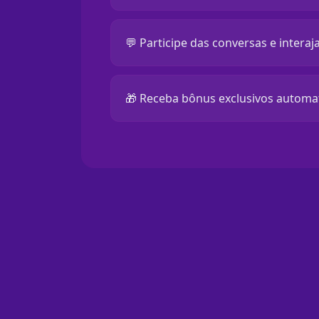
💬 Participe das conversas e interaj
🎁 Receba bônus exclusivos autom