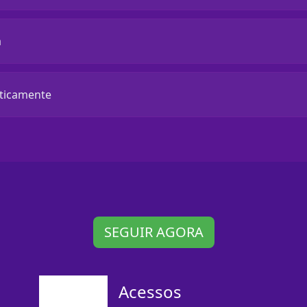
a
aticamente
SEGUIR AGORA
Acessos