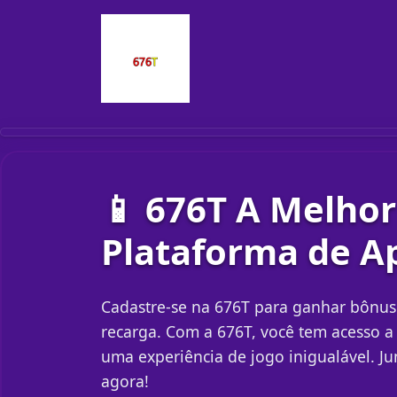
📱 676T A Melhor
Plataforma de A
Cadastre-se na 676T para ganhar bônus
recarga. Com a 676T, você tem acesso a
uma experiência de jogo inigualável. J
agora!