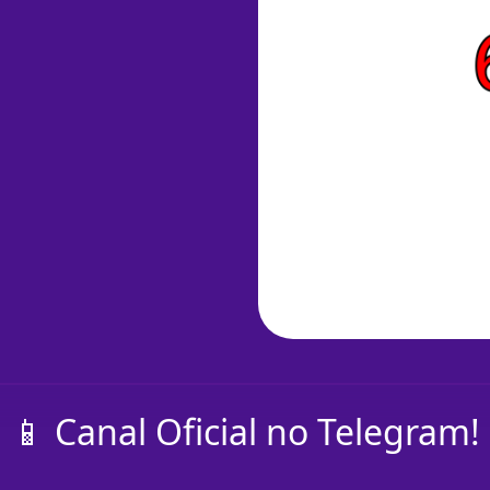
📱 Canal Oficial no Telegram!