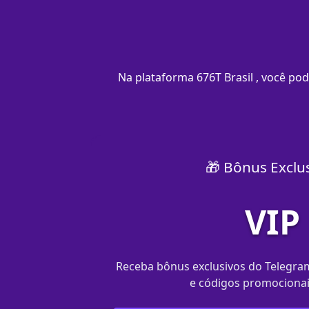
Na plataforma 676T Brasil , você po
🎁 Bônus Exclu
VIP
Receba bônus exclusivos do Telegra
e códigos promocionai