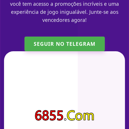
você tem acesso a promoções incríveis e uma
experiência de jogo inigualável. Junte-se aos
vencedores agora!
SEGUIR NO TELEGRAM