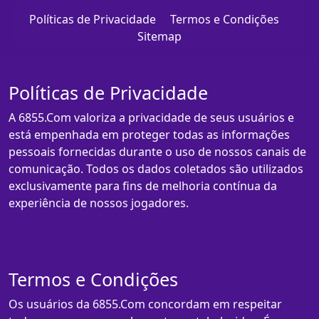
Políticas de Privacidade
Termos e Condições
Sitemap
Políticas de Privacidade
A 6855.Com valoriza a privacidade de seus usuários e
está empenhada em proteger todas as informações
pessoais fornecidas durante o uso de nossos canais de
comunicação. Todos os dados coletados são utilizados
exclusivamente para fins de melhoria contínua da
experiência de nossos jogadores.
Termos e Condições
Os usuários da 6855.Com concordam em respeitar