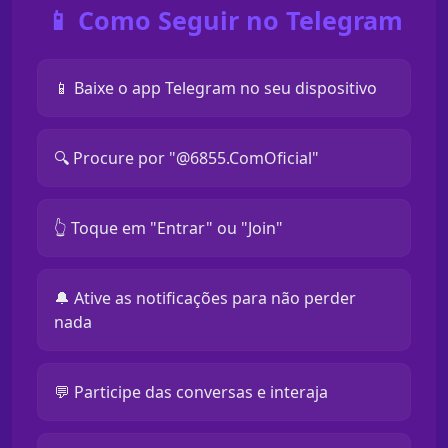
📱 Como Seguir no Telegram
📱 Baixe o app Telegram no seu dispositivo
🔍 Procure por "@6855.ComOficial"
👆 Toque em "Entrar" ou "Join"
🔔 Ative as notificações para não perder
nada
💬 Participe das conversas e interaja