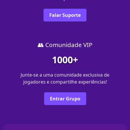
Falar Suporte
👥 Comunidade VIP
1000+
Junte-se a uma comunidade exclusiva de
jogadores e compartilhe experiências!
Entrar Grupo