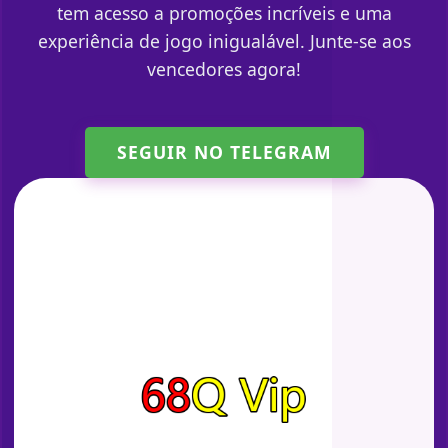
tem acesso a promoções incríveis e uma
experiência de jogo inigualável. Junte-se aos
vencedores agora!
SEGUIR NO TELEGRAM