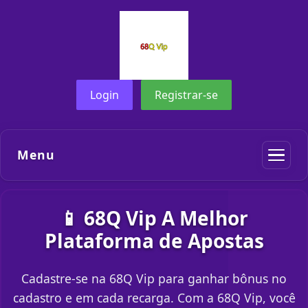
Login
Registrar-se
Menu
📱 68Q Vip A Melhor
Plataforma de Apostas
Cadastre-se na 68Q Vip para ganhar bônus no
cadastro e em cada recarga. Com a 68Q Vip, você