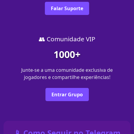
Falar Suporte
👥 Comunidade VIP
1000+
Junte-se a uma comunidade exclusiva de
jogadores e compartilhe experiências!
Entrar Grupo
📱 Como Seguir no Telegram