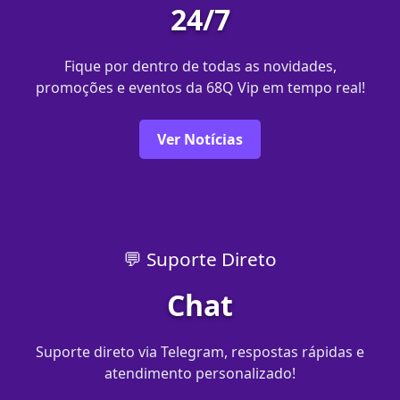
24/7
Fique por dentro de todas as novidades,
promoções e eventos da 68Q Vip em tempo real!
Ver Notícias
💬 Suporte Direto
Chat
Suporte direto via Telegram, respostas rápidas e
atendimento personalizado!