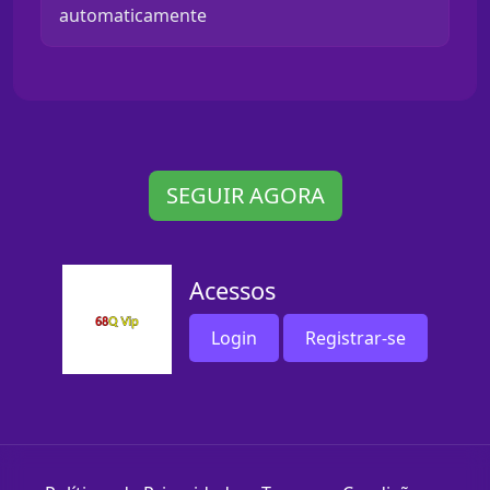
automaticamente
SEGUIR AGORA
Acessos
Login
Registrar-se