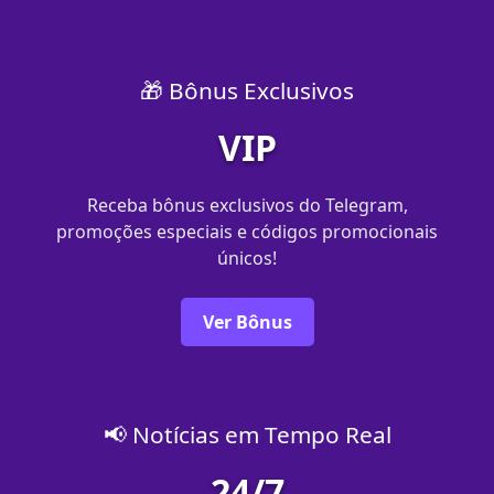
🎁 Bônus Exclusivos
VIP
Receba bônus exclusivos do Telegram,
promoções especiais e códigos promocionais
únicos!
Ver Bônus
📢 Notícias em Tempo Real
24/7