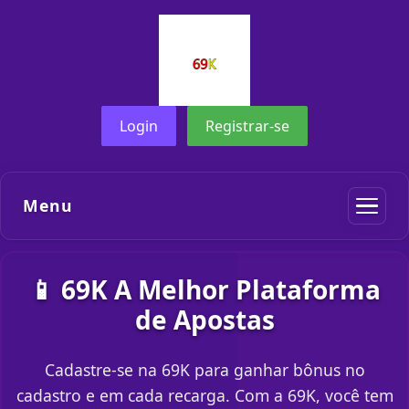
Login
Registrar-se
Menu
📱 69K A Melhor Plataforma
de Apostas
Cadastre-se na 69K para ganhar bônus no
cadastro e em cada recarga. Com a 69K, você tem