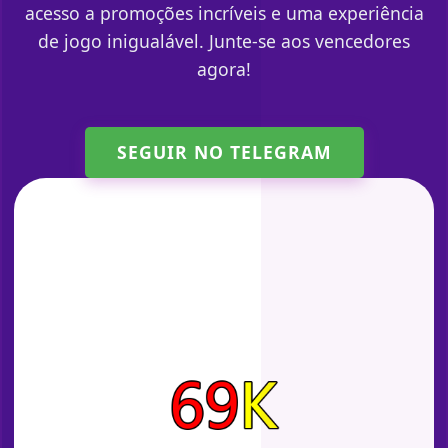
acesso a promoções incríveis e uma experiência
de jogo inigualável. Junte-se aos vencedores
agora!
SEGUIR NO TELEGRAM