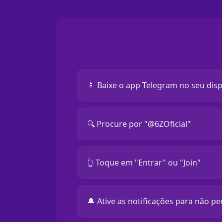
📱 Baixe o app Telegram no seu disp
🔍 Procure por "@6ZOficial"
👆 Toque em "Entrar" ou "Join"
🔔 Ative as notificações para não p