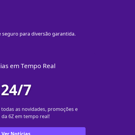
e seguro para diversão garantida.
cias em Tempo Real
24/7
e todas as novidades, promoções e
 da 6Z em tempo real!
Ver Notícias