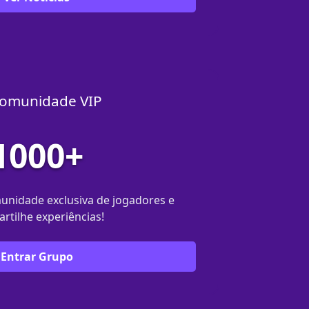
Comunidade VIP
1000+
unidade exclusiva de jogadores e
rtilhe experiências!
Entrar Grupo