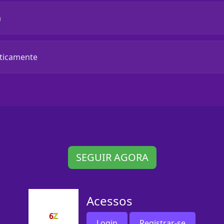
a
aticamente
SEGUIR AGORA
Acessos
Login
Registrar-se