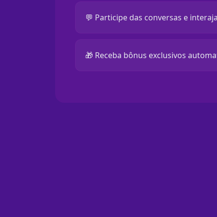
💬 Participe das conversas e interaj
🎁 Receba bônus exclusivos autom