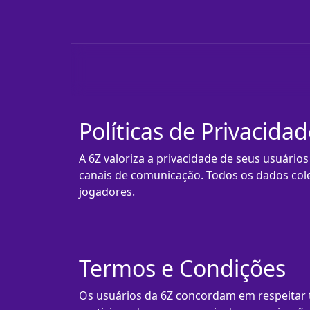
Políticas de Privacida
A 6Z valoriza a privacidade de seus usuári
canais de comunicação. Todos os dados cole
jogadores.
Termos e Condições
Os usuários da 6Z concordam em respeitar t