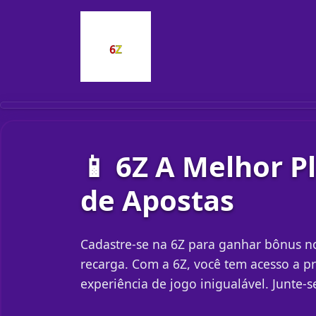
📱 6Z A Melhor P
de Apostas
Cadastre-se na 6Z para ganhar bônus n
recarga. Com a 6Z, você tem acesso a p
experiência de jogo inigualável. Junte-