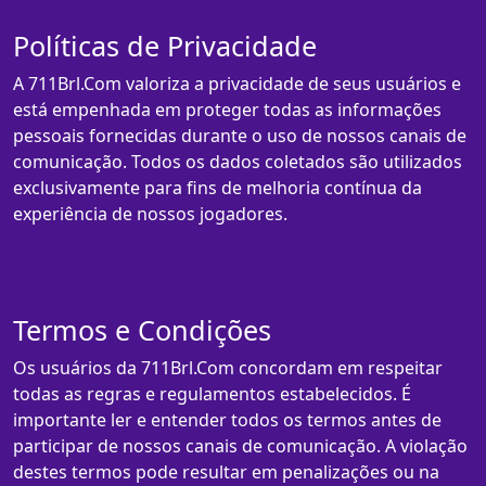
Políticas de Privacidade
A 711Brl.Com valoriza a privacidade de seus usuários e
está empenhada em proteger todas as informações
pessoais fornecidas durante o uso de nossos canais de
comunicação. Todos os dados coletados são utilizados
exclusivamente para fins de melhoria contínua da
experiência de nossos jogadores.
Termos e Condições
Os usuários da 711Brl.Com concordam em respeitar
todas as regras e regulamentos estabelecidos. É
importante ler e entender todos os termos antes de
participar de nossos canais de comunicação. A violação
destes termos pode resultar em penalizações ou na