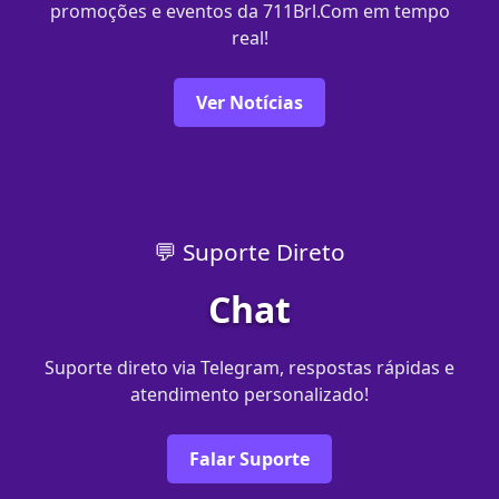
promoções e eventos da 711Brl.Com em tempo
real!
Ver Notícias
💬 Suporte Direto
Chat
Suporte direto via Telegram, respostas rápidas e
atendimento personalizado!
Falar Suporte