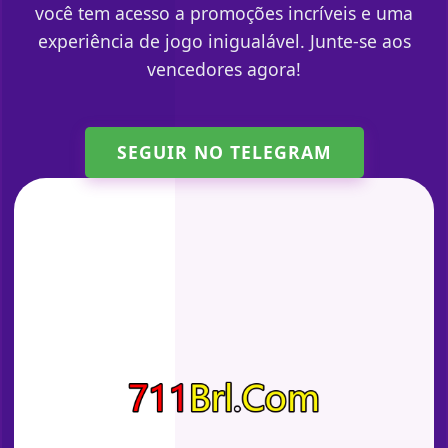
você tem acesso a promoções incríveis e uma
experiência de jogo inigualável. Junte-se aos
vencedores agora!
SEGUIR NO TELEGRAM