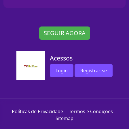
SEGUIR AGORA
Acessos
Login
Registrar-se
Políticas de Privacidade
Termos e Condições
Sitemap