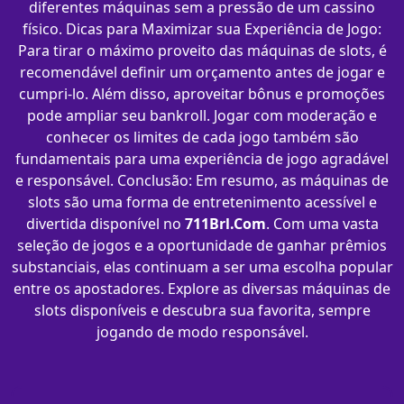
diferentes máquinas sem a pressão de um cassino
físico. Dicas para Maximizar sua Experiência de Jogo:
Para tirar o máximo proveito das máquinas de slots, é
recomendável definir um orçamento antes de jogar e
cumpri-lo. Além disso, aproveitar bônus e promoções
pode ampliar seu bankroll. Jogar com moderação e
conhecer os limites de cada jogo também são
fundamentais para uma experiência de jogo agradável
e responsável. Conclusão: Em resumo, as máquinas de
slots são uma forma de entretenimento acessível e
divertida disponível no
711Brl.Com
. Com uma vasta
seleção de jogos e a oportunidade de ganhar prêmios
substanciais, elas continuam a ser uma escolha popular
entre os apostadores. Explore as diversas máquinas de
slots disponíveis e descubra sua favorita, sempre
jogando de modo responsável.