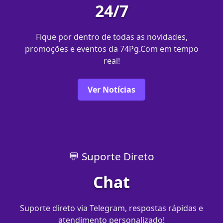
24/7
Fique por dentro de todas as novidades,
promoções e eventos da 74Pg.Com em tempo
real!
Ver Notícias
💬 Suporte Direto
Chat
Suporte direto via Telegram, respostas rápidas e
atendimento personalizado!