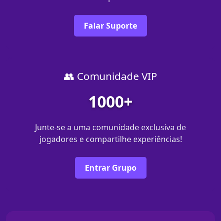
Falar Suporte
👥 Comunidade VIP
1000+
Junte-se a uma comunidade exclusiva de
jogadores e compartilhe experiências!
Entrar Grupo