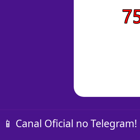
📱 Canal Oficial no Telegram!