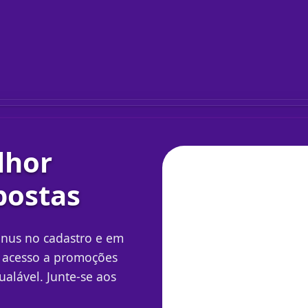
lhor
postas
nus no cadastro e em
 acesso a promoções
ualável. Junte-se aos