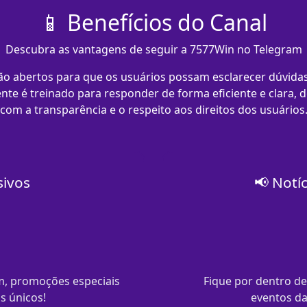
📱 Benefícios do Canal
Descubra as vantagens de seguir a 7577Win no Telegram
 abertos para que os usuários possam esclarecer dúvidas 
iente é treinado para responder de forma eficiente e cla
com a transparência e o respeito aos direitos dos usuários
sivos
📢 Notí
m, promoções especiais
Fique por dentro d
s únicos!
eventos da