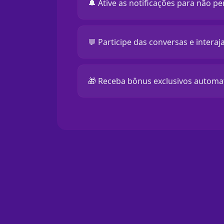
🔔 Ative as notificações para não p
💬 Participe das conversas e interaj
🎁 Receba bônus exclusivos autom