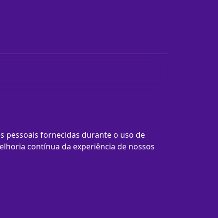
s pessoais fornecidas durante o uso de
elhoria contínua da experiência de nossos