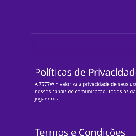
Políticas de Privacida
A 7577Win valoriza a privacidade de seus u
nossos canais de comunicação. Todos os dad
jogadores.
Termos e Condições