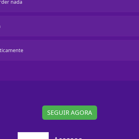
erder nada
a
aticamente
SEGUIR AGORA