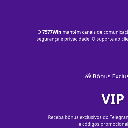
O
7577Win
mantém canais de comunicação
segurança e privacidade. O suporte ao cl
🎁 Bônus Exclu
VIP
Receba bônus exclusivos do Telegra
e códigos promocionai