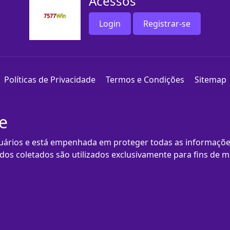
Acessos
Login
Registrar-se
Políticas de Privacidade
Termos e Condições
Sitemap
de
suários e está empenhada em proteger todas as informaçõe
os coletados são utilizados exclusivamente para fins de m