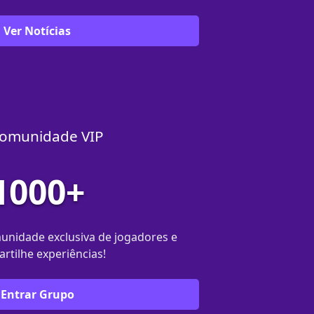
Ver Notícias
Comunidade VIP
1000+
unidade exclusiva de jogadores e
rtilhe experiências!
Entrar Grupo