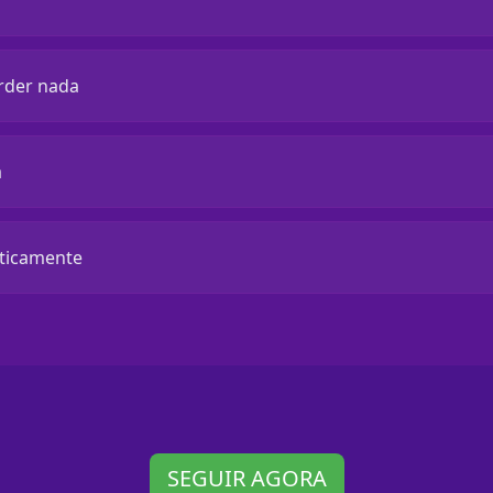
erder nada
a
aticamente
SEGUIR AGORA