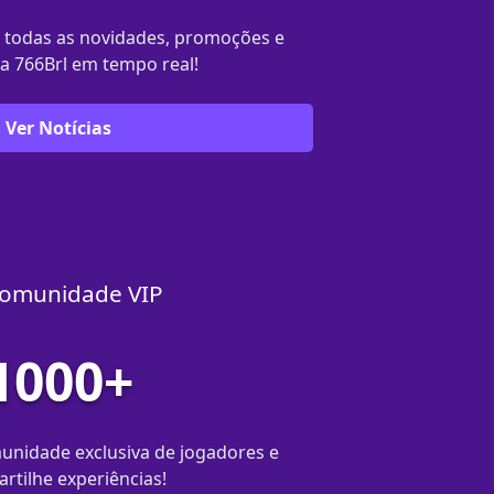
e todas as novidades, promoções e
a 766Brl em tempo real!
Ver Notícias
Comunidade VIP
1000+
unidade exclusiva de jogadores e
rtilhe experiências!