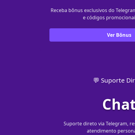
Receba bônus exclusivos do Telegra
e códigos promocionai
Ver Bônus
💬 Suporte Di
Cha
Suporte direto via Telegram, r
atendimento persona