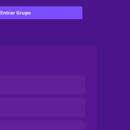
Entrar Grupo