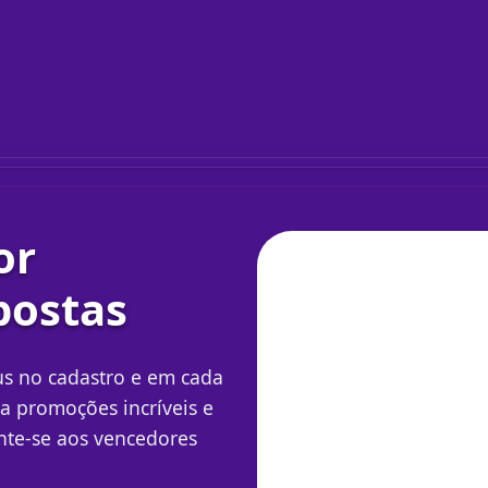
or
postas
us no cadastro e em cada
a promoções incríveis e
unte-se aos vencedores