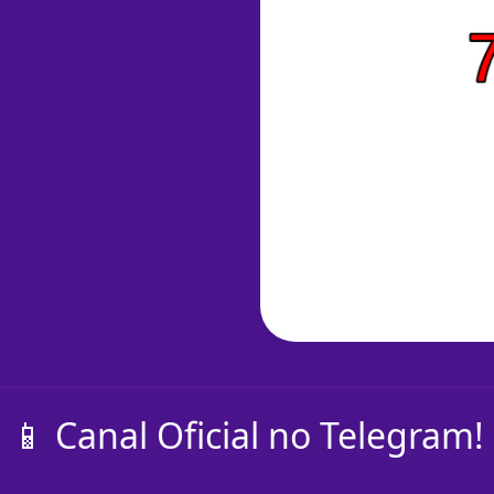
📱 Canal Oficial no Telegram!