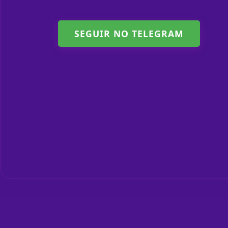
SEGUIR NO TELEGRAM