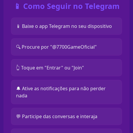
📱 Como Seguir no Telegram
📱 Baixe o app Telegram no seu dispositivo
🔍 Procure por "@7700GameOficial"
👆 Toque em "Entrar" ou "Join"
🔔 Ative as notificações para não perder
nada
💬 Participe das conversas e interaja