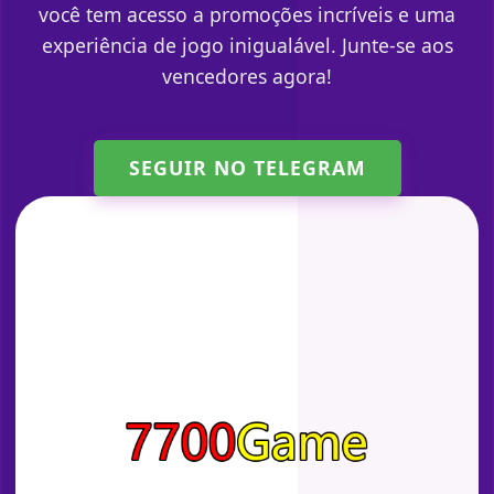
você tem acesso a promoções incríveis e uma
experiência de jogo inigualável. Junte-se aos
vencedores agora!
SEGUIR NO TELEGRAM