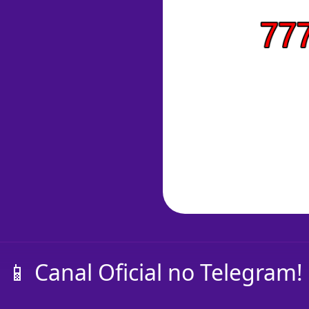
📱 Canal Oficial no Telegram!