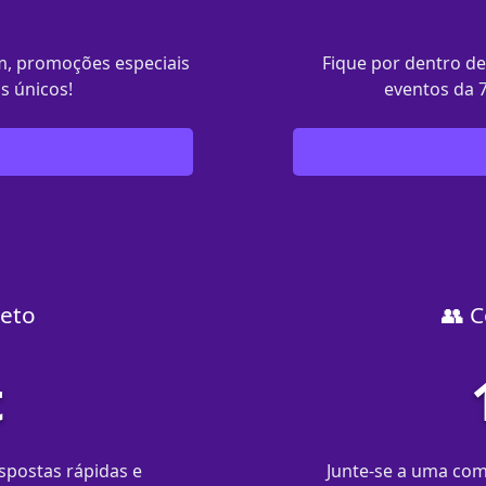
m, promoções especiais
Fique por dentro d
s únicos!
eventos da 
reto
👥 
t
espostas rápidas e
Junte-se a uma com