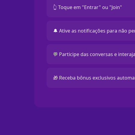
👆 Toque em "Entrar" ou "Join"
🔔 Ative as notificações para não p
💬 Participe das conversas e interaj
🎁 Receba bônus exclusivos autom