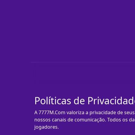
Políticas de Privacida
A 7777M.Com valoriza a privacidade de seu
nossos canais de comunicação. Todos os dad
jogadores.