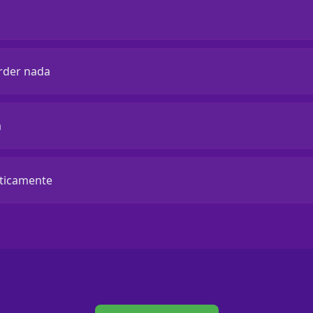
erder nada
a
aticamente