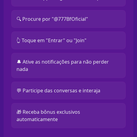
🔍 Procure por "@777BfOficial"
👆 Toque em "Entrar" ou "Join"
🔔 Ative as notificações para não perder
nada
💬 Participe das conversas e interaja
🎁 Receba bônus exclusivos
automaticamente