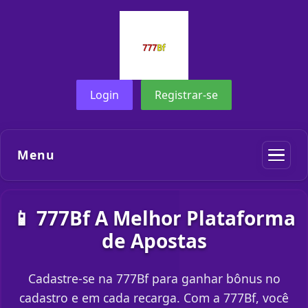
Login
Registrar-se
Menu
📱 777Bf A Melhor Plataforma
de Apostas
Cadastre-se na 777Bf para ganhar bônus no
cadastro e em cada recarga. Com a 777Bf, você