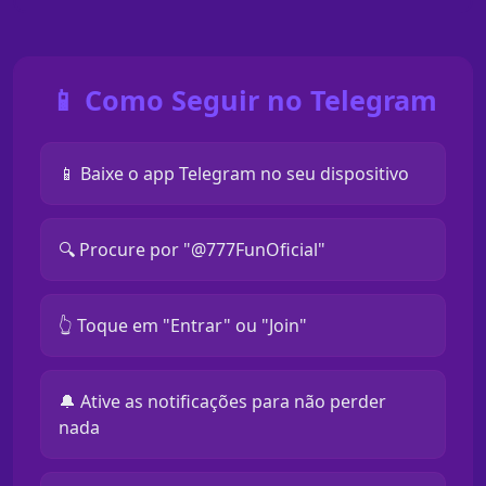
📱 Como Seguir no Telegram
📱 Baixe o app Telegram no seu dispositivo
🔍 Procure por "@777FunOficial"
👆 Toque em "Entrar" ou "Join"
🔔 Ative as notificações para não perder
nada