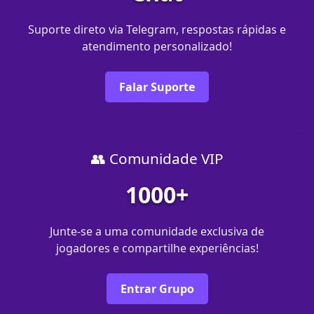
Suporte direto via Telegram, respostas rápidas e
atendimento personalizado!
Falar Suporte
👥 Comunidade VIP
1000+
Junte-se a uma comunidade exclusiva de
jogadores e compartilhe experiências!
Entrar Grupo