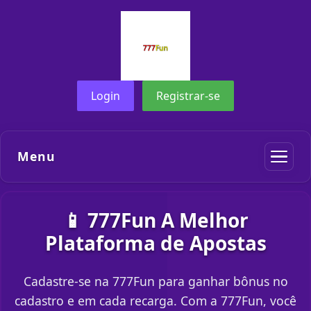
Login
Registrar-se
Menu
📱 777Fun A Melhor
Plataforma de Apostas
Cadastre-se na 777Fun para ganhar bônus no
cadastro e em cada recarga. Com a 777Fun, você