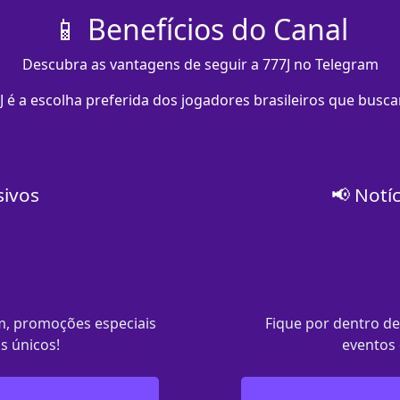
📱 Benefícios do Canal
Descubra as vantagens de seguir a 777J no Telegram
 é a escolha preferida dos jogadores brasileiros que busc
sivos
📢 Notí
m, promoções especiais
Fique por dentro d
s únicos!
eventos 