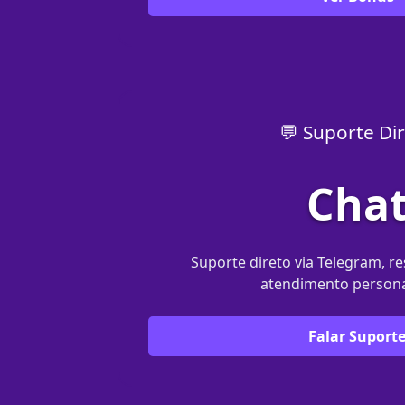
💬 Suporte Di
Cha
Suporte direto via Telegram, r
atendimento persona
Falar Suport