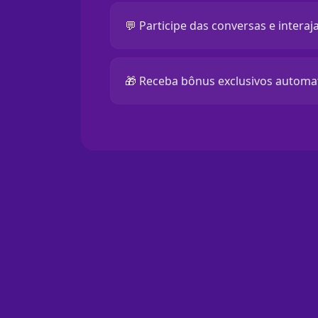
💬 Participe das conversas e interaj
🎁 Receba bônus exclusivos autom