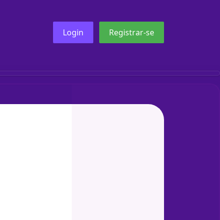
Login
Registrar-se