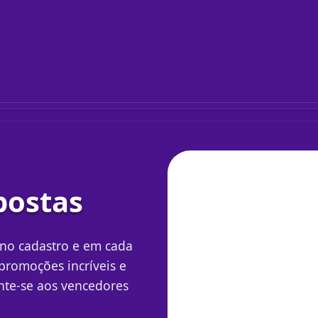
postas
 no cadastro e em cada
promoções incríveis e
unte-se aos vencedores