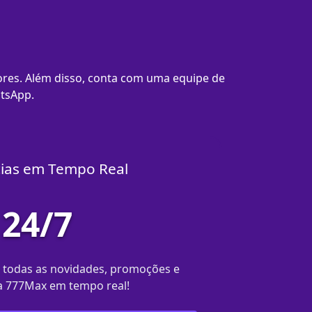
ores. Além disso, conta com uma equipe de
atsApp.
cias em Tempo Real
24/7
e todas as novidades, promoções e
a 777Max em tempo real!