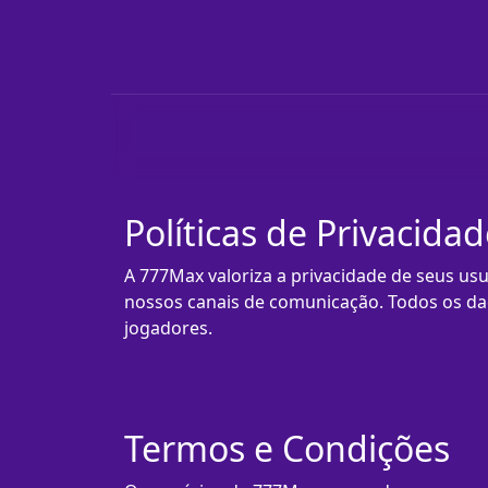
Políticas de Privacida
A 777Max valoriza a privacidade de seus u
nossos canais de comunicação. Todos os dad
jogadores.
Termos e Condições