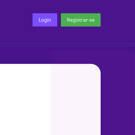
Login
Registrar-se