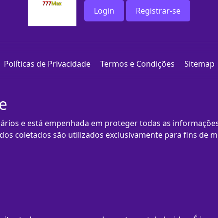
Login
Registrar-se
Políticas de Privacidade
Termos e Condições
Sitemap
de
suários e está empenhada em proteger todas as informações
os coletados são utilizados exclusivamente para fins de m