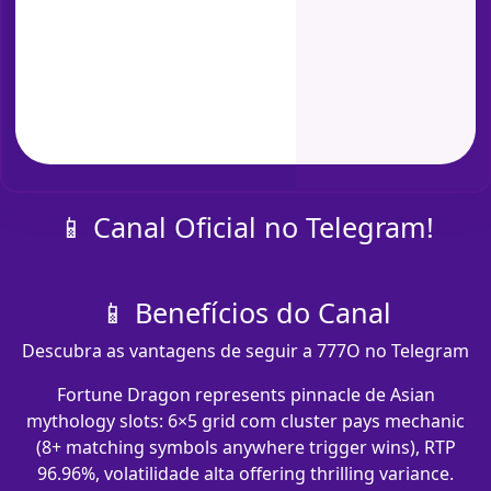
📱 Canal Oficial no Telegram!
📱 Benefícios do Canal
Descubra as vantagens de seguir a 777O no Telegram
Fortune Dragon represents pinnacle de Asian
mythology slots: 6×5 grid com cluster pays mechanic
(8+ matching symbols anywhere trigger wins), RTP
96.96%, volatilidade alta offering thrilling variance.