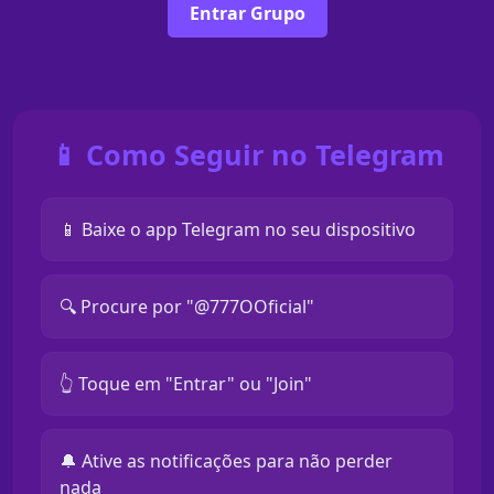
Entrar Grupo
📱 Como Seguir no Telegram
📱 Baixe o app Telegram no seu dispositivo
🔍 Procure por "@777OOficial"
👆 Toque em "Entrar" ou "Join"
🔔 Ative as notificações para não perder
nada