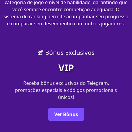
categoria de jogo e nível de habilidade, garantindo que
você sempre encontre competição adequada. O
sistema de ranking permite acompanhar seu progresso
e comparar seu desempenho com outros jogadores.
🎁 Bônus Exclusivos
VIP
Receba bônus exclusivos do Telegram,
promoções especiais e códigos promocionais
únicos!
Ver Bônus