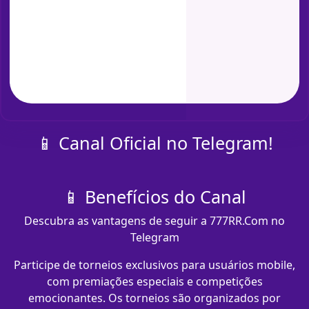
📱 Canal Oficial no Telegram!
📱 Benefícios do Canal
Descubra as vantagens de seguir a 777RR.Com no
Telegram
Participe de torneios exclusivos para usuários mobile,
com premiações especiais e competições
emocionantes. Os torneios são organizados por