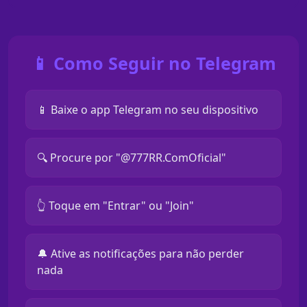
📱 Como Seguir no Telegram
📱 Baixe o app Telegram no seu dispositivo
🔍 Procure por "@777RR.ComOficial"
👆 Toque em "Entrar" ou "Join"
🔔 Ative as notificações para não perder
nada