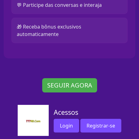
💬 Participe das conversas e interaja
🎁 Receba bônus exclusivos
automaticamente
SEGUIR AGORA
Acessos
Login
Registrar-se