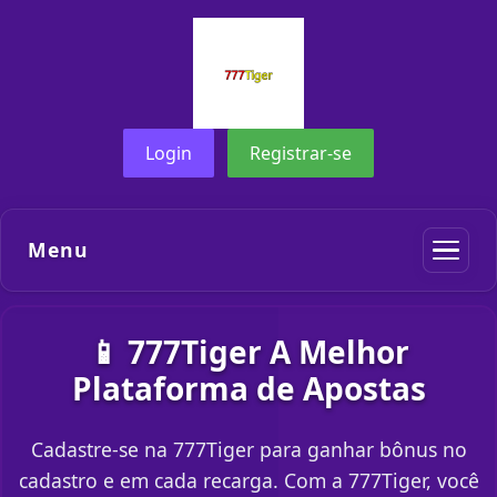
Login
Registrar-se
Menu
📱 777Tiger A Melhor
Plataforma de Apostas
Cadastre-se na 777Tiger para ganhar bônus no
cadastro e em cada recarga. Com a 777Tiger, você