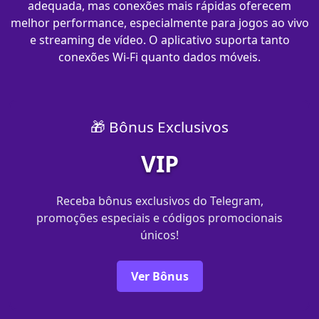
adequada, mas conexões mais rápidas oferecem
melhor performance, especialmente para jogos ao vivo
e streaming de vídeo. O aplicativo suporta tanto
conexões Wi-Fi quanto dados móveis.
🎁 Bônus Exclusivos
VIP
Receba bônus exclusivos do Telegram,
promoções especiais e códigos promocionais
únicos!
Ver Bônus