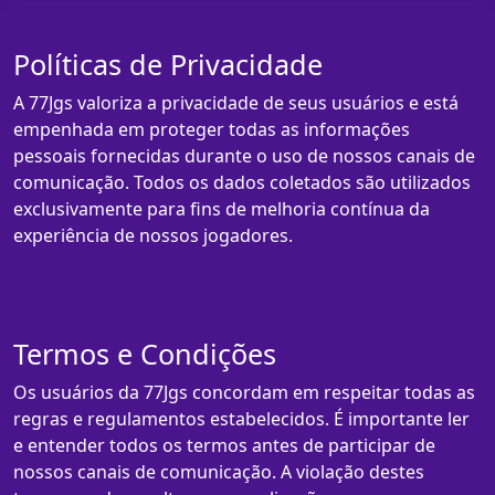
Políticas de Privacidade
A 77Jgs valoriza a privacidade de seus usuários e está
empenhada em proteger todas as informações
pessoais fornecidas durante o uso de nossos canais de
comunicação. Todos os dados coletados são utilizados
exclusivamente para fins de melhoria contínua da
experiência de nossos jogadores.
Termos e Condições
Os usuários da 77Jgs concordam em respeitar todas as
regras e regulamentos estabelecidos. É importante ler
e entender todos os termos antes de participar de
nossos canais de comunicação. A violação destes