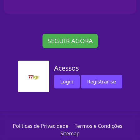
SEGUIR AGORA
Acessos
Login
Registrar-se
Políticas de Privacidade
Termos e Condições
Sitemap