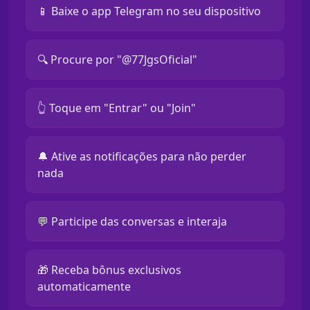
📱 Baixe o app Telegram no seu dispositivo
🔍 Procure por "@77JgsOficial"
👆 Toque em "Entrar" ou "Join"
🔔 Ative as notificações para não perder
nada
💬 Participe das conversas e interaja
🎁 Receba bônus exclusivos
automaticamente