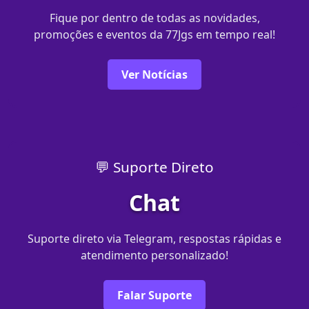
Fique por dentro de todas as novidades,
promoções e eventos da 77Jgs em tempo real!
Ver Notícias
💬 Suporte Direto
Chat
Suporte direto via Telegram, respostas rápidas e
atendimento personalizado!
Falar Suporte