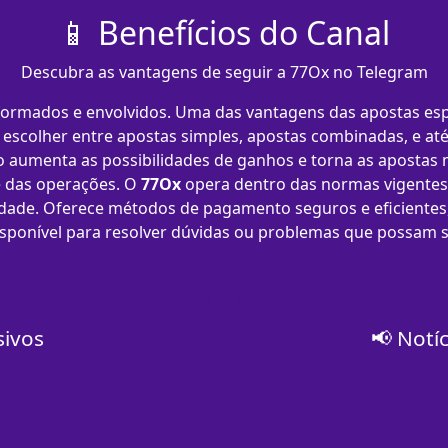
📱 Benefícios do Canal
Descubra as vantagens de seguir a 77Ox no Telegram
formados e envolvidos. Uma das vantagens das apostas es
escolher entre apostas simples, apostas combinadas, e at
 aumenta as possibilidades de ganhos e torna as apostas
e das operações. O
77Ox
opera dentro das normas vigentes
idade. Oferece métodos de pagamento seguros e eficientes
isponível para resolver dúvidas ou problemas que possam s
sivos
📢 Notí