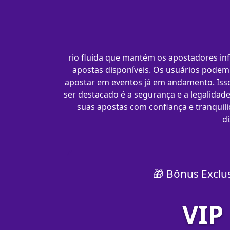
rio fluida que mantém os apostadores in
apostas disponíveis. Os usuários podem 
apostar em eventos já em andamento. Isso
ser destacado é a segurança e a legalidad
suas apostas com confiança e tranquil
d
🎁 Bônus Exclu
VIP