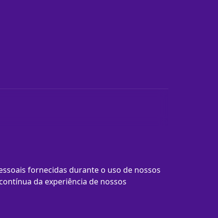
essoais fornecidas durante o uso de nossos
 contínua da experiência de nossos