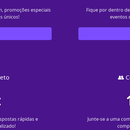
m, promoções especiais
Fique por dentro d
s únicos!
eventos 
reto
👥 
t
espostas rápidas e
Junte-se a uma com
lizado!
compa