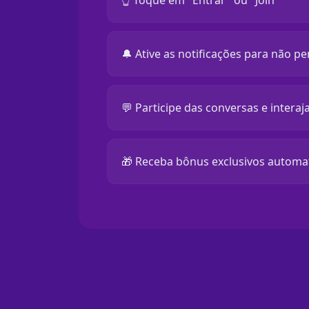
👆 Toque em "Entrar" ou "Join"
🔔 Ative as notificações para não p
💬 Participe das conversas e interaj
🎁 Receba bônus exclusivos autom