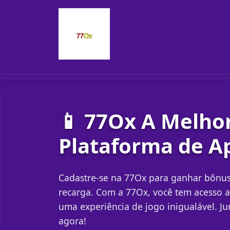
📱 77Ox A Melho
Plataforma de A
Cadastre-se na 77Ox para ganhar bônus
recarga. Com a 77Ox, você tem acesso a
uma experiência de jogo inigualável. J
agora!