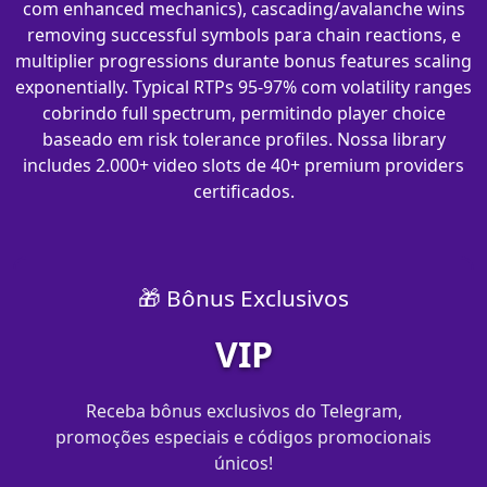
com enhanced mechanics), cascading/avalanche wins
removing successful symbols para chain reactions, e
multiplier progressions durante bonus features scaling
exponentially. Typical RTPs 95-97% com volatility ranges
cobrindo full spectrum, permitindo player choice
baseado em risk tolerance profiles. Nossa library
includes 2.000+ video slots de 40+ premium providers
certificados.
🎁 Bônus Exclusivos
VIP
Receba bônus exclusivos do Telegram,
promoções especiais e códigos promocionais
únicos!