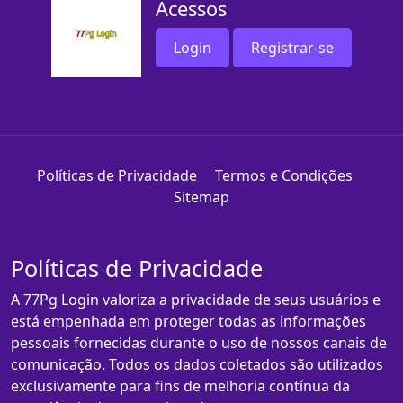
Acessos
Login
Registrar-se
Políticas de Privacidade
Termos e Condições
Sitemap
Políticas de Privacidade
A 77Pg Login valoriza a privacidade de seus usuários e
está empenhada em proteger todas as informações
pessoais fornecidas durante o uso de nossos canais de
comunicação. Todos os dados coletados são utilizados
exclusivamente para fins de melhoria contínua da