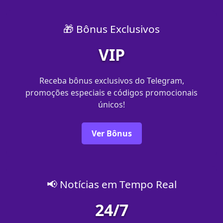
🎁 Bônus Exclusivos
VIP
Receba bônus exclusivos do Telegram,
promoções especiais e códigos promocionais
únicos!
Ver Bônus
📢 Notícias em Tempo Real
24/7