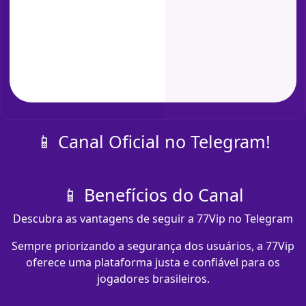
📱 Canal Oficial no Telegram!
📱 Benefícios do Canal
Descubra as vantagens de seguir a 77Vip no Telegram
Sempre priorizando a segurança dos usuários, a 77Vip
oferece uma plataforma justa e confiável para os
jogadores brasileiros.