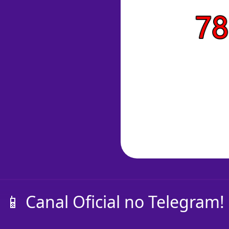
📱 Canal Oficial no Telegram!