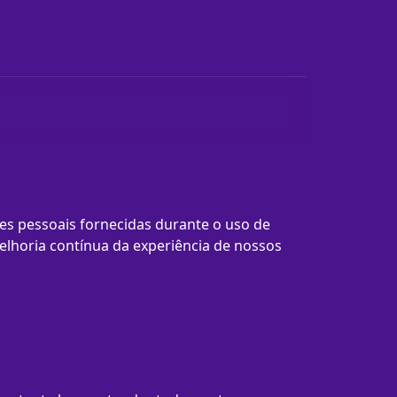
es pessoais fornecidas durante o uso de
elhoria contínua da experiência de nossos