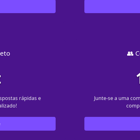
reto
👥 
t
espostas rápidas e
Junte-se a uma com
lizado!
compa
e