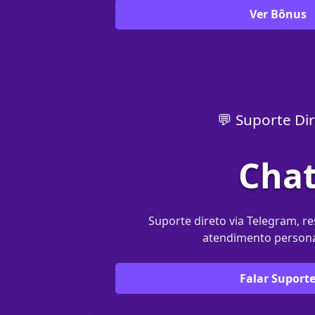
Ver Bônus
💬 Suporte Di
Cha
Suporte direto via Telegram, r
atendimento persona
Falar Suport