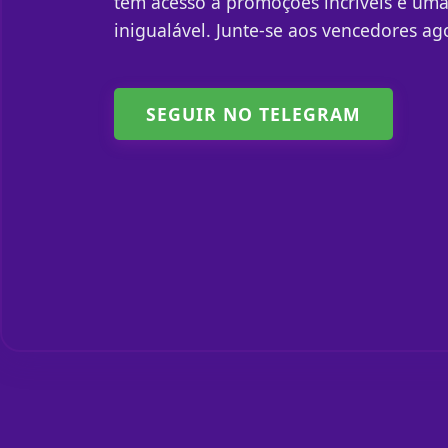
tem acesso a promoções incríveis e uma
inigualável. Junte-se aos vencedores ag
SEGUIR NO TELEGRAM