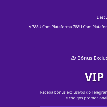
Descu
A 788U Com Plataforma 788U Com Plataforma
🎁 Bônus Exclu
VIP
Receba bônus exclusivos do Telegra
e códigos promocionai