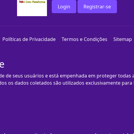
Login
Registrar-se
Políticas de Privacidade
Termos e Condições
Sitemap
de
ade de seus usuários e está empenhada em proteger todas 
os os dados coletados são utilizados exclusivamente para 