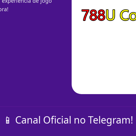
 experiência de jogo
ora!
📱 Canal Oficial no Telegram!