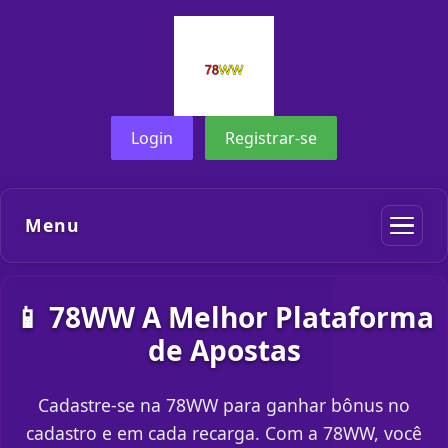
Login
Registrar-se
Menu
📱 78WW A Melhor Plataforma
de Apostas
Cadastre-se na 78WW para ganhar bônus no
cadastro e em cada recarga. Com a 78WW, você