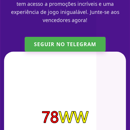
tem acesso a promoções incríveis e uma
experiência de jogo inigualável. Junte-se aos
vencedores agora!
SEGUIR NO TELEGRAM