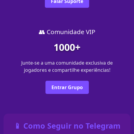
Falar Suporte
👥 Comunidade VIP
1000+
Junte-se a uma comunidade exclusiva de
jogadores e compartilhe experiências!
Entrar Grupo
📱 Como Seguir no Telegram