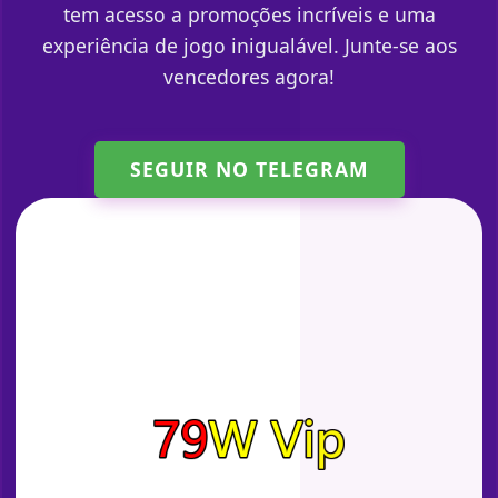
tem acesso a promoções incríveis e uma
experiência de jogo inigualável. Junte-se aos
vencedores agora!
SEGUIR NO TELEGRAM