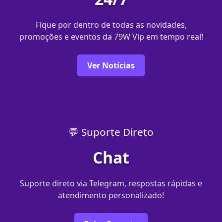
Fique por dentro de todas as novidades,
promoções e eventos da 79W Vip em tempo real!
Ver Notícias
💬 Suporte Direto
Chat
Suporte direto via Telegram, respostas rápidas e
atendimento personalizado!