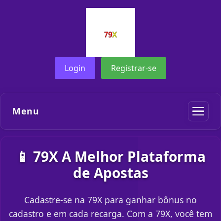
Login
Registrar-se
Menu
📱 79X A Melhor Plataforma
de Apostas
Cadastre-se na 79X para ganhar bônus no
cadastro e em cada recarga. Com a 79X, você tem